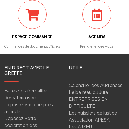
ESPACE COMMANDE
AGENDA
Commandes de documents officiels
Prendre rendez-vous
EN DIRECT AVEC LE
UTILE
GREFFE
Calendrier des Audiences
Faites vos formalités
Le barreau du Jura
dématérialisées
ENTREPRISES EN
Déposez vos comptes
DIFFICULTE
annuels
Les huissiers de justice
Déposez votre
Association APESA
déclaration des
Les AJ/MJ