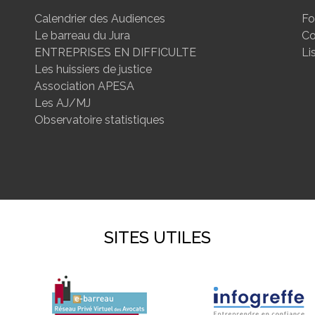
Calendrier des Audiences
Fo
Le barreau du Jura
Co
ENTREPRISES EN DIFFICULTE
Li
Les huissiers de justice
Association APESA
Les AJ/MJ
Observatoire statistiques
SITES UTILES