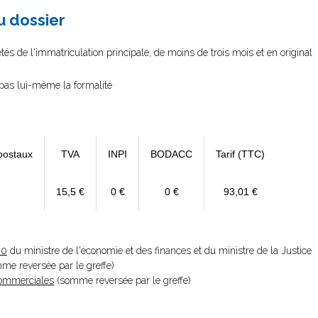
au dossier
és de l'immatriculation principale, de moins de trois mois et en original
e pas lui-même la formalité
postaux
TVA
INPI
BODACC
Tarif (TTC)
15,5 €
0 €
0 €
93,01 €
20
du ministre de l'économie et des finances et du ministre de la Justice
omme reversée par le greffe)
 Commerciales
(somme reversée par le greffe)