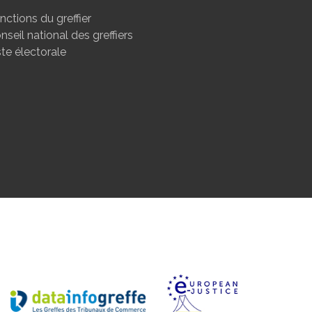
nctions du greffier
nseil national des greffiers
ste électorale