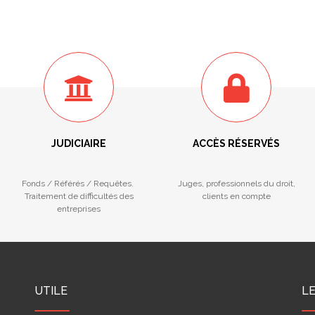
JUDICIAIRE
ACCÈS RÉSERVÉS
Fonds / Référés / Requêtes.
Juges, professionnels du droit,
Traitement de difficultés des
clients en compte
entreprises
UTILE
L