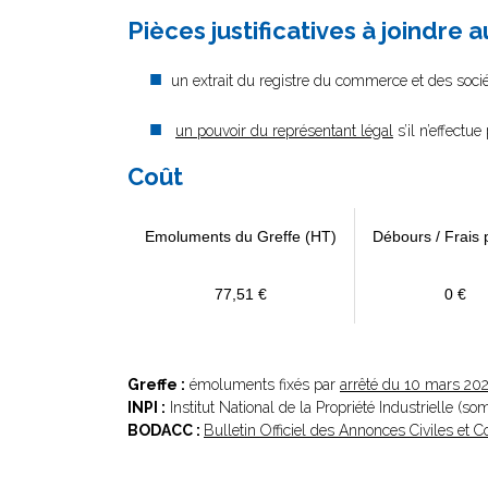
Pièces justificatives à joindre 
un extrait du registre du commerce et des sociét
un pouvoir du représentant légal
s’il n’effectu
Coût
Emoluments du Greffe (HT)
Débours / Frais 
77,51 €
0 €
Greffe :
émoluments fixés par
arrêté du 10 mars 20
INPI :
Institut National de la Propriété Industrielle (s
BODACC :
Bulletin Officiel des Annonces Civiles et