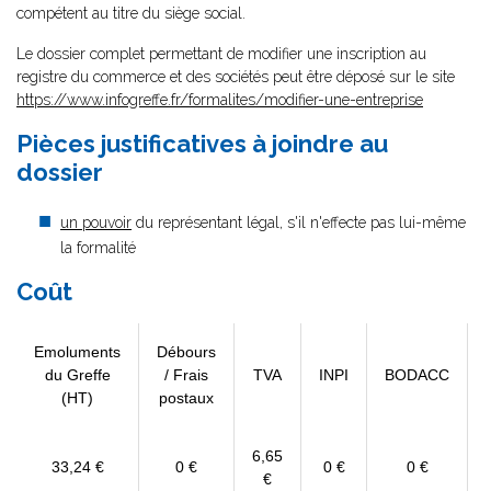
compétent au titre du siège social.
Le dossier complet permettant de modifier une inscription au
registre du commerce et des sociétés peut être déposé sur le site
https://www.infogreffe.fr/formalites/modifier-une-entreprise
Pièces justificatives à joindre au
dossier
un pouvoir
du représentant légal, s'il n'effecte pas lui-même
la formalité
Coût
Emoluments
Débours
du Greffe
/ Frais
TVA
INPI
BODACC
(HT)
postaux
6,65
33,24 €
0 €
0 €
0 €
€