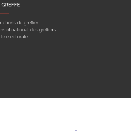
E GREFFE
nctions du greffier
nseil national des greffiers
ste électorale