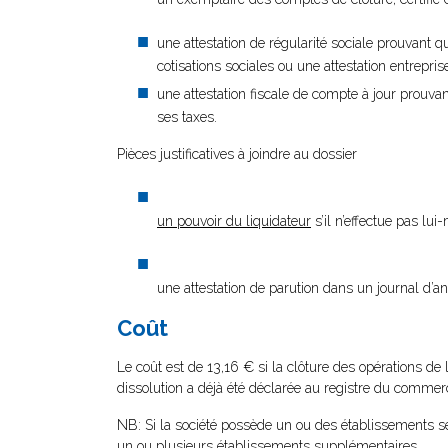
une attestation de régularité sociale prouvant q
cotisations sociales ou une attestation entrepr
une attestation fiscale de compte à jour prouvan
ses taxes.
Pièces justificatives à joindre au dossier
un pouvoir du liquidateur
s’il n’effectue pas lu
une attestation de parution dans un journal d’a
Coût
Le coût est de 13,16 € si la clôture des opérations de 
dissolution a déjà été déclarée au registre du commerc
NB: Si la société possède un ou des établissements se
un ou plusieurs établissements supplémentaires.