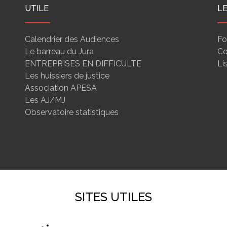
UTILE
L
Calendrier des Audiences
Fo
Le barreau du Jura
Co
ENTREPRISES EN DIFFICULTE
Li
Les huissiers de justice
Association APESA
Les AJ/MJ
Observatoire statistiques
SITES UTILES