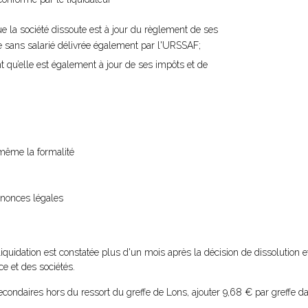
ue la société dissoute est à jour du règlement de ses
ise sans salarié délivrée également par l'URSSAF;
t qu’elle est également à jour de ses impôts et de
i-même la formalité
nnonces légales
liquidation est constatée plus d'un mois après la décision de dissolution e
e et des sociétés.
condaires hors du ressort du greffe de Lons, ajouter 9,68 € par greffe da