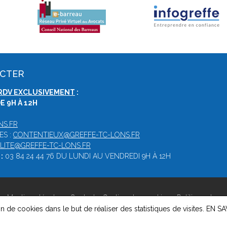
ACTER
RDV EXCLUSIVEMENT
:
E 9H À 12H
NS.FR
ES :
CONTENTIEUX@GREFFE-TC-LONS.FR
LITE@GREFFE-TC-LONS.FR
:
03 84 24 44 76 DU LUNDI AU VENDREDI 9H À 12H
 -
Mentions légales
-
Contact
-
Gestion des cookies
-
Politique de co
on de cookies dans le but de réaliser des statistiques de visites.
EN SA