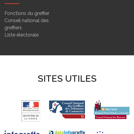
Fonctions du greffier
Conseil national des
greffiers
Liste électorale
SITES UTILES