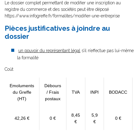
Le dossier complet permettant de modifier une inscription au
registre du commerce et des sociétés peut être déposé
https://www.infogreffe.fr/formalites/modifier-une-entreprise
Pièces justificatives à joindre au
dossier
un pouvoir du représentant légal
s’il n’effectue pas lui-même
la formalité
Coût
Emoluments
Débours
du Greffe
/ Frais
TVA
INPI
BODACC
(HT)
postaux
8,45
5,9
42,26 €
0 €
0 €
€
€