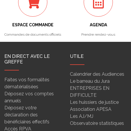
ESPACE COMMANDE
AGENDA
Commandes de documents officiels
Prendre rendez-vous
EN DIRECT AVEC LE
UTILE
GREFFE
Calendrier des Audiences
Faites vos formalités
Le barreau du Jura
dématérialisées
ENTREPRISES EN
Déposez vos comptes
DIFFICULTE
annuels
Les huissiers de justice
Déposez votre
Association APESA
déclaration des
Les AJ/MJ
bénéficiaires effectifs
Observatoire statistiques
Accès RPVA