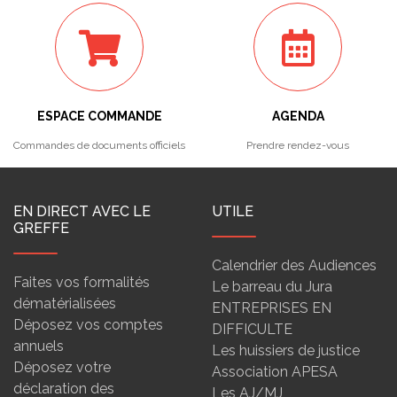
ESPACE COMMANDE
AGENDA
Commandes de documents officiels
Prendre rendez-vous
EN DIRECT AVEC LE
UTILE
GREFFE
Calendrier des Audiences
Faites vos formalités
Le barreau du Jura
dématérialisées
ENTREPRISES EN
Déposez vos comptes
DIFFICULTE
annuels
Les huissiers de justice
Déposez votre
Association APESA
déclaration des
Les AJ/MJ