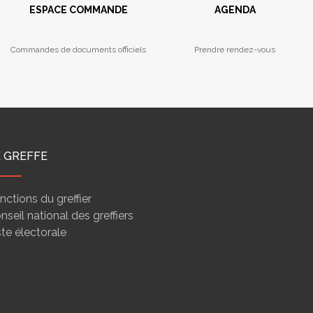
ESPACE COMMANDE
AGENDA
Commandes de documents officiels
Prendre rendez-vous
E GREFFE
nctions du greffier
nseil national des greffiers
ste électorale