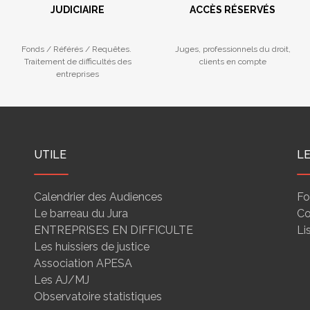
JUDICIAIRE
ACCÈS RÉSERVÉS
Fonds / Référés / Requêtes.
Juges, professionnels du droit,
Traitement de difficultés des
clients en compte
entreprises
UTILE
L
Calendrier des Audiences
Fo
Le barreau du Jura
Co
ENTREPRISES EN DIFFICULTE
Li
Les huissiers de justice
Association APESA
Les AJ/MJ
Observatoire statistiques