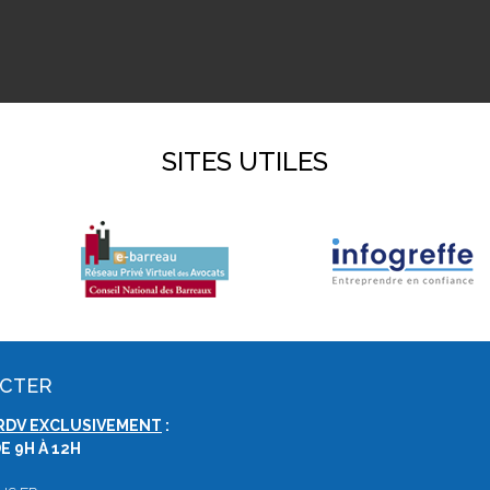
SITES UTILES
ACTER
RDV EXCLUSIVEMENT
:
E 9H À 12H