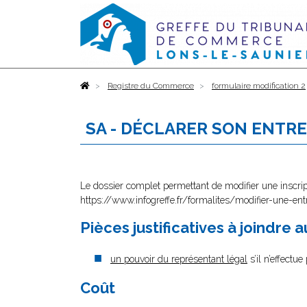
Accueil
Registre du Commerce
formulaire modification 2
SA - DÉCLARER SON ENTR
Le dossier complet permettant de modifier une inscri
https://www.infogreffe.fr/formalites/modifier-une-ent
Pièces justificatives à joindre 
un pouvoir du représentant légal
s’il n’effectu
Coût