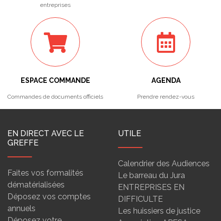
entreprises
ESPACE COMMANDE
AGENDA
Commandes de documents officiels
Prendre rendez-vous
EN DIRECT AVEC LE
UTILE
GREFFE
Calendrier des Audiences
Faites vos formalités
Le barreau du Jura
dématérialisées
ENTREPRISES EN
Déposez vos comptes
DIFFICULTE
annuels
Les huissiers de justice
Déposez votre