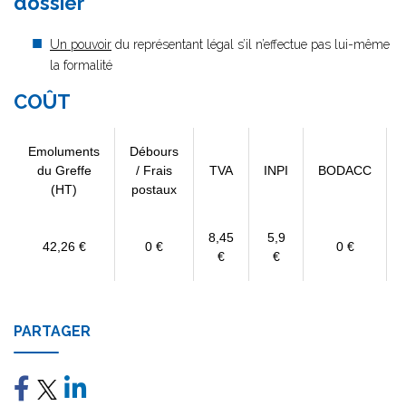
dossier
Un pouvoir
du représentant légal s’il n’effectue pas lui-même
la formalité
COÛT
Emoluments
Débours
du Greffe
/ Frais
TVA
INPI
BODACC
(HT)
postaux
8,45
5,9
42,26 €
0 €
0 €
€
€
PARTAGER