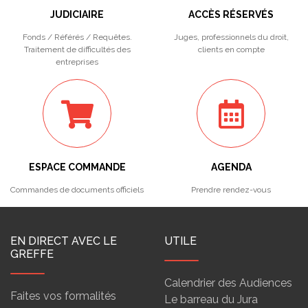
JUDICIAIRE
ACCÈS RÉSERVÉS
Fonds / Référés / Requêtes.
Juges, professionnels du droit,
Traitement de difficultés des
clients en compte
entreprises
ESPACE COMMANDE
AGENDA
Commandes de documents officiels
Prendre rendez-vous
EN DIRECT AVEC LE
UTILE
GREFFE
Calendrier des Audiences
Faites vos formalités
Le barreau du Jura