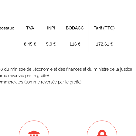
postaux
TVA
INPI
BODACC
Tarif (TTC)
8,45 €
5,9 €
116 €
172,61 €
20
du ministre de l'économie et des finances et du ministre de la justice
omme reversée par le greffe)
 Commerciales
(somme reversée par le greffe)