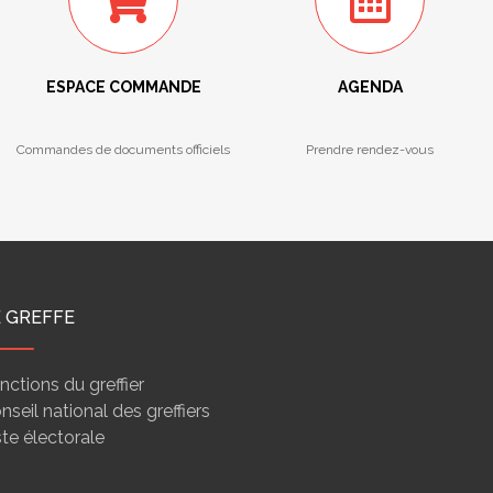
ESPACE COMMANDE
AGENDA
Commandes de documents officiels
Prendre rendez-vous
E GREFFE
nctions du greffier
nseil national des greffiers
ste électorale