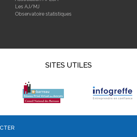
Les AJ/MJ
Observatoire statistiques
SITES UTILES
ACTER