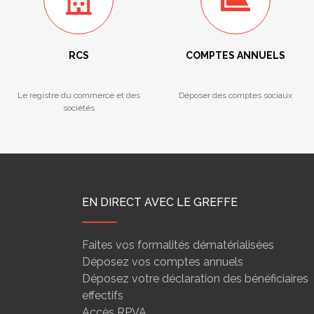
RCS
COMPTES ANNUELS
Le registre du commerce et des
Déposer des comptes sociaux
sociétés
EN DIRECT AVEC LE GREFFE
Faites vos formalités dématérialisées
Déposez vos comptes annuels
Déposez votre déclaration des bénéficiaires
effectifs
Accès RPVA