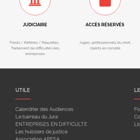
JUDICIAIRE
ACCÈS RÉSERVÉS
Fonds / Référés / Requêtes.
Juges, professionnels du droit,
Traitement de difficultés des
clients en compte
entreprises
UTILE
L
Calendrier des Audiences
Fo
Le barreau du Jura
Co
ENTREPRISES EN DIFFICULTE
Li
Les huissiers de justice
Association APESA