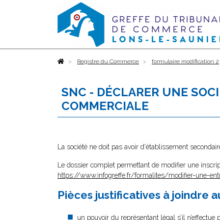
Accueil
Registre du Commerce
formulaire modification 2
SNC - DÉCLARER UNE SOC
COMMERCIALE
La société ne doit pas avoir d'établissement secondair
Le dossier complet permettant de modifier une inscrip
https://www.infogreffe.fr/formalites/modifier-une-ent
Pièces justificatives à joindre 
un pouvoir
du représentant légal s’il n’effectue