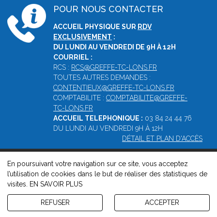
POUR NOUS CONTACTER
ACCUEIL PHYSIQUE SUR
RDV
EXCLUSIVEMENT
:
DU LUNDI AU VENDREDI DE 9H À 12H
COURRIEL :
RCS :
RCS@GREFFE-TC-LONS.FR
TOUTES AUTRES DEMANDES :
CONTENTIEUX@GREFFE-TC-LONS.FR
COMPTABILITE :
COMPTABILITE@GREFFE-
TC-LONS.FR
ACCUEIL TELEPHONIQUE :
03 84 24 44 76
DU LUNDI AU VENDREDI 9H À 12H
DÉTAIL ET PLAN D'ACCÈS
En poursuivant votre navigation sur ce site, vous acceptez
© 2026, Greffe du Tribunal de Commerce de Lons -
Mentions
l’utilisation de cookies dans le but de réaliser des statistiques de
légales
-
Contact
-
Gestion des cookies
-
Politique de
visites.
EN SAVOIR PLUS
confidentialité et de cookies
Version : 1.8.1
REFUSER
ACCEPTER