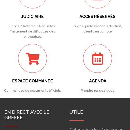
JUDICIAIRE
ACCÈS RÉSERVÉS
Fonds / Référés / Requêtes.
Juges, professionnels du droit,
Traitement de difficultés des
clients en compte
entreprises
ESPACE COMMANDE
AGENDA
Commandes de documents officiels
Prendre rendez-vous
EN DIRECT AVEC LE
UTILE
GREFFE
Calendrier des Audiences