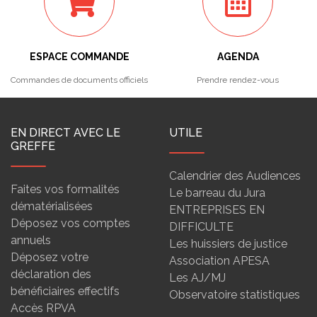
ESPACE COMMANDE
AGENDA
Commandes de documents officiels
Prendre rendez-vous
EN DIRECT AVEC LE
UTILE
GREFFE
Calendrier des Audiences
Faites vos formalités
Le barreau du Jura
dématérialisées
ENTREPRISES EN
Déposez vos comptes
DIFFICULTE
annuels
Les huissiers de justice
Déposez votre
Association APESA
déclaration des
Les AJ/MJ
bénéficiaires effectifs
Observatoire statistiques
Accès RPVA